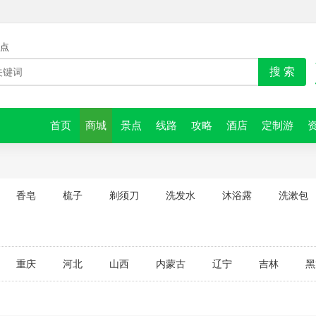
点
搜 索
首页
商城
景点
线路
攻略
酒店
定制游
香皂
梳子
剃须刀
洗发水
沐浴露
洗漱包
重庆
河北
山西
内蒙古
辽宁
吉林
黑