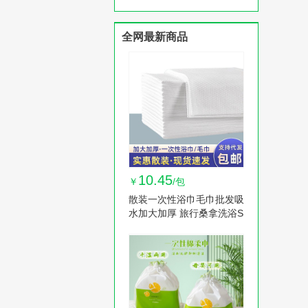
次性女卸妆棉 10卷
全网最新商品
10.45
￥
/包
散装一次性浴巾毛巾批发吸
水加大加厚 旅行桑拿洗浴S
PA美容院宠物 1包