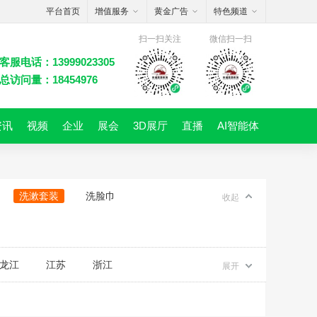
平台首页
增值服务
黄金广告
特色频道
扫一扫关注
微信扫一扫
客服电话：13999023305
总访问量：18454976
资讯
视频
企业
展会
3D展厅
直播
AI智能体
洗漱套装
洗脸巾
收起
龙江
江苏
浙江
展开