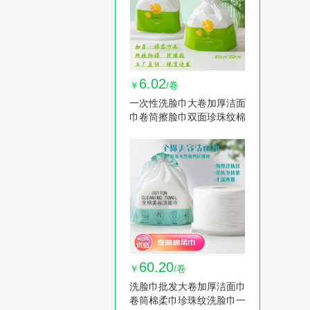
6.02
￥
/卷
一次性洗脸巾大卷加厚洁面
巾卷筒擦脸巾双面珍珠纹棉
柔巾卸妆棉巾 1卷
60.20
￥
/卷
洗脸巾批发大卷加厚洁面巾
卷筒棉柔巾珍珠纹洗脸巾一