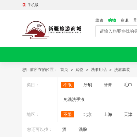
手机版
线路
购物
资讯
景
您目前所在的位置：
首页
>
购物
>
洗漱用品
>
洗漱套装
类目：
不限
牙刷
牙膏
毛巾
免洗洗手液
地区：
不限
北京
上海
天津
您还可以找：
酒
洗脸