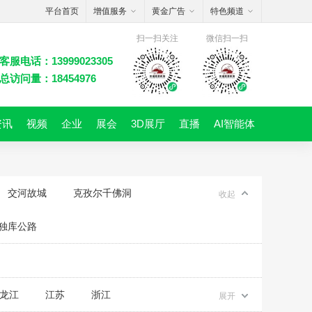
平台首页
增值服务
黄金广告
特色频道
扫一扫关注
微信扫一扫
客服电话：13999023305
总访问量：18454976
资讯
视频
企业
展会
3D展厅
直播
AI智能体
交河故城
克孜尔千佛洞
收起
独库公路
龙江
江苏
浙江
展开