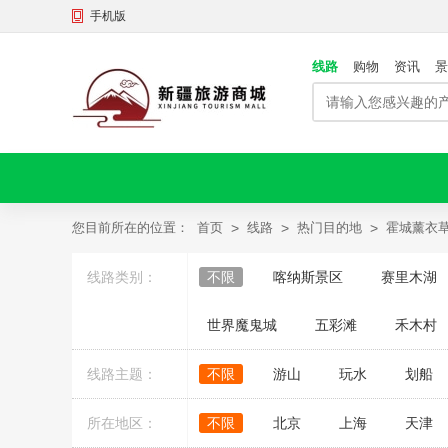
手机版
线路
购物
资讯
景
您目前所在的位置：
首页
>
线路
>
热门目的地
>
霍城薰衣
线路类别：
不限
喀纳斯景区
赛里木湖
世界魔鬼城
五彩滩
禾木村
线路主题：
不限
游山
玩水
划船
所在地区：
不限
北京
上海
天津