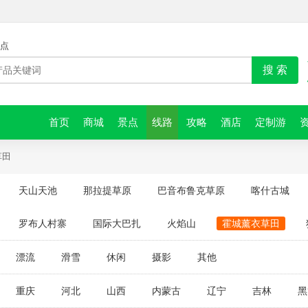
点
搜 索
首页
商城
景点
线路
攻略
酒店
定制游
草田
天山天池
那拉提草原
巴音布鲁克草原
喀什古城
罗布人村寨
国际大巴扎
火焰山
霍城薰衣草田
漂流
滑雪
休闲
摄影
其他
重庆
河北
山西
内蒙古
辽宁
吉林
黑