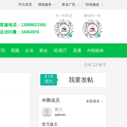
平台首页
增值服务
黄金广告
特色频道
扫一扫关注
微信扫一扫
客服电话：13999023305
总访问量：18454976
资讯
视频
企业
展会
3D展厅
直播
AI智能体
共有
12
帖子
8 /
8
我要发帖
周六
本圈成员
全部成员
圈主
admin
暂无版主