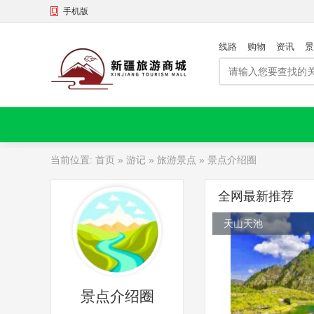
手机版
线路
购物
资讯
景
当前位置:
首页
»
游记
»
旅游景点
»
景点介绍圈
全网最新推荐
天山天池
景点介绍圈