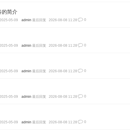
谷的简介
0
25-05-09
admin
最后回复 2026-08-08 11:28
0
25-05-09
admin
最后回复 2026-08-08 11:28
0
25-05-09
admin
最后回复 2026-08-08 11:28
0
25-05-09
admin
最后回复 2026-08-08 11:28
0
25-05-09
admin
最后回复 2026-08-08 11:28