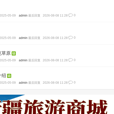
0
25-05-09
admin
最后回复 2026-08-08 11:28
0
25-05-09
admin
最后回复 2026-08-08 11:28
克草原
0
25-05-09
admin
最后回复 2026-08-08 11:28
介绍
0
25-05-09
admin
最后回复 2026-08-08 11:28