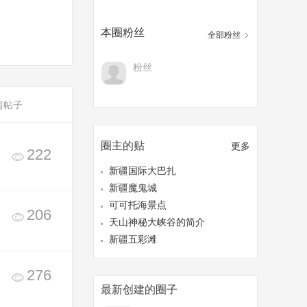
本圈粉丝
全部粉丝
粉丝
篇帖子
圈主的贴
更多
222
新疆国际大巴扎
新疆魔鬼城
可可托海景点
206
天山神秘大峡谷的简介
新疆五彩滩
276
最新创建的圈子