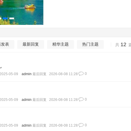
12
新发表
最新回复
精华主题
热门主题
共
扎
0
25-05-09
admin
最后回复 2026-08-08 11:28
0
25-05-09
admin
最后回复 2026-08-08 11:28
0
25-05-09
admin
最后回复 2026-08-08 11:28