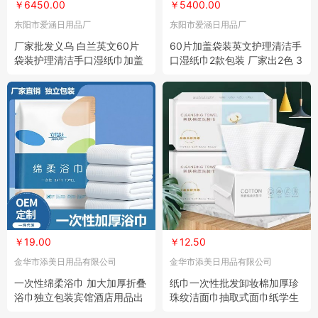
￥6450.00
￥5400.00
东阳市爱涵日用品厂
东阳市爱涵日用品厂
厂家批发义乌 白兰英文60片
60片加盖袋装英文护理清洁手
袋装护理清洁手口湿纸巾加盖
口湿纸巾2款包装 厂家出2色 3
现货 3000包
000包
￥19.00
￥12.50
金华市添美日用品有限公司
金华市添美日用品有限公司
一次性绵柔浴巾 加大加厚折叠
纸巾一次性批发卸妆棉加厚珍
浴巾独立包装宾馆酒店用品出
珠纹洁面巾抽取式面巾纸学生
差旅行 3包
擦脸巾