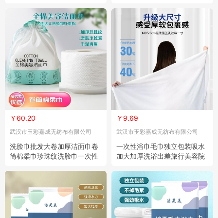
容院宠物 1包
卸妆棉巾 1卷
￥60.20
￥9.69
武汉市玉彩嘉成无纺布有限公司
武汉市玉彩嘉成无纺布有限公司
洗脸巾批发大卷加厚洁面巾卷
一次性浴巾毛巾独立包装吸水
筒棉柔巾珍珠纹洗脸巾一次性
加大加厚洗浴出差旅行美容院
女卸妆棉 10卷
酒店用品 1包