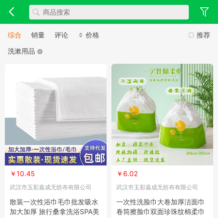
综合
销量
评论
价格
推荐
洗漱用品
￥10.45
￥6.02
武汉市玉彩嘉成无纺布有限公司
武汉市玉彩嘉成无纺布有限公司
散装一次性浴巾毛巾批发吸水
一次性洗脸巾大卷加厚洁面巾
加大加厚 旅行桑拿洗浴SPA美
卷筒擦脸巾双面珍珠纹棉柔巾