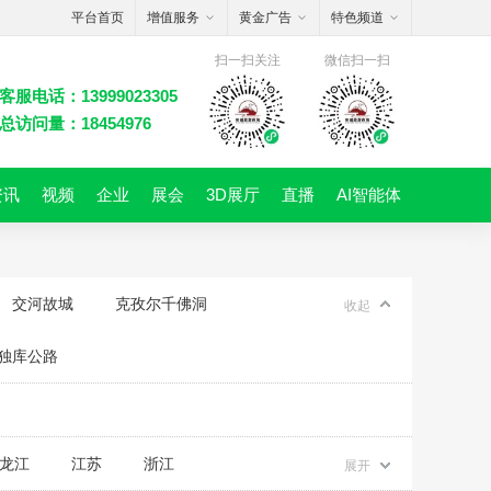
平台首页
增值服务
黄金广告
特色频道
扫一扫关注
微信扫一扫
客服电话：13999023305
总访问量：18454976
资讯
视频
企业
展会
3D展厅
直播
AI智能体
交河故城
克孜尔千佛洞
收起
独库公路
龙江
江苏
浙江
展开