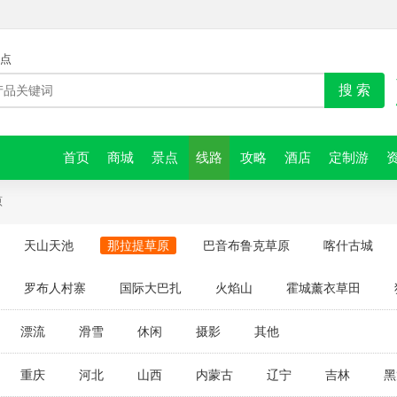
点
搜 索
首页
商城
景点
线路
攻略
酒店
定制游
原
天山天池
那拉提草原
巴音布鲁克草原
喀什古城
罗布人村寨
国际大巴扎
火焰山
霍城薰衣草田
漂流
滑雪
休闲
摄影
其他
重庆
河北
山西
内蒙古
辽宁
吉林
黑