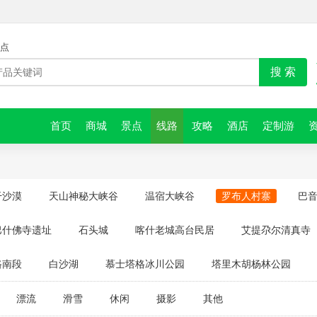
点
搜 索
首页
商城
景点
线路
攻略
酒店
定制游
干沙漠
天山神秘大峡谷
温宿大峡谷
罗布人村寨
巴
巴什佛寺遗址
石头城
喀什老城高台民居
艾提尕尔清真寺
路南段
白沙湖
慕士塔格冰川公园
塔里木胡杨林公园
漂流
滑雪
休闲
摄影
其他