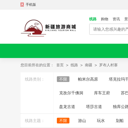
手机版
线路
购物
资讯
景
您目前所在的位置：
首页
>
线路
>
南疆
>
罗布人村寨
线路类别：
不限
帕米尔高原
塔克拉玛
克孜尔千佛洞
库车王府
苏
盘龙古道
塔莎古道
独库公
线路主题：
不限
游山
玩水
划船