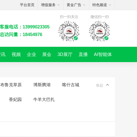
平台首页
增值服务
黄金广告
特色频道
扫一扫关注
微信扫一扫
客服电话：13999023305
总访问量：18454976
资讯
视频
企业
展会
3D展厅
直播
AI智能体
音布鲁克草原
博斯腾湖
喀什古城
收起
香妃园
牛羊大巴扎