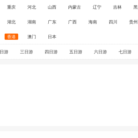
重庆
河北
山西
内蒙古
辽宁
吉林
黑
湖北
湖南
广东
广西
海南
四川
贵州
香港
澳门
日本
日游
三日游
四日游
五日游
六日游
七日游